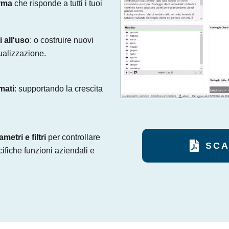
orma
che risponde a tutti i tuoi
i all'uso
: o costruire nuovi
sualizzazione.
mati
: supportando la crescita
metri e filtri
per controllare
SCA
cifiche funzioni aziendali e