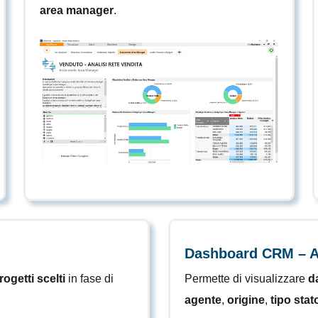
area manager
.
Dashboard CRM – An
rogetti scelti
in fase di
Permette di visualizzare
d
agente
,
origine
,
tipo stat