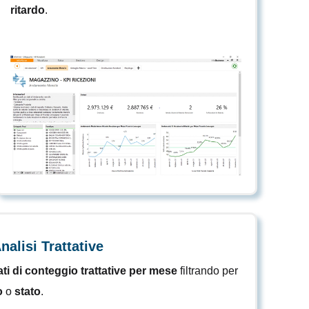
ritardo
.
alisi Trattative
ati di conteggio trattative per mese
filtrando per
o
o
stato
.