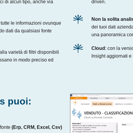
ci di alcun tipo, anche via
driven.
Non la solita analis
 tutte le informazioni ovunque
dei tuoi dati aziend
ndo dati da qualsiasi fonte
una panoramica compl
Cloud
: con la vers
alla varietà di filtri disponibili
Insight aggiornati e
eressano in modo preciso ed
s puoi:
 fonte
(Erp, CRM, Excel, Csv)