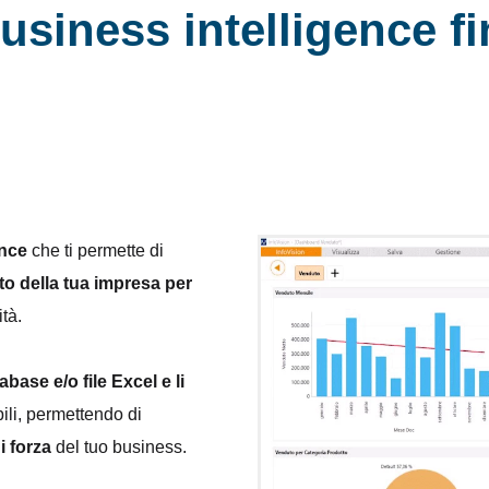
usiness intelligence fi
ence
che ti permette di
nto della tua impresa per
ità.
abase e/o file Excel e li
ili, permettendo di
i forza
del tuo business.