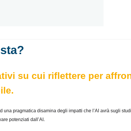
BLOG
iti toccherà l’intelligenz
ista?
tivi su cui riflettere per affr
ile.
na pragmatica disamina degli impatti che l’AI avrà sugli studi c
are potenziati dall’AI.