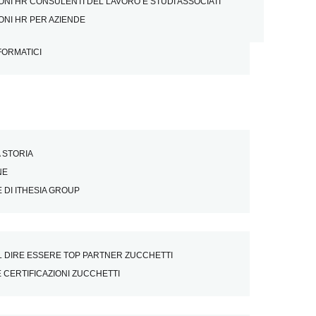
ONI HR CONSULENTI DEL LAVORO E STUDI ASSOCIATI
ONI HR PER AZIENDE
FORMATICI
 STORIA
NE
E DI ITHESIA GROUP
 DIRE ESSERE TOP PARTNER ZUCCHETTI
 CERTIFICAZIONI ZUCCHETTI
iale nello studio commerc