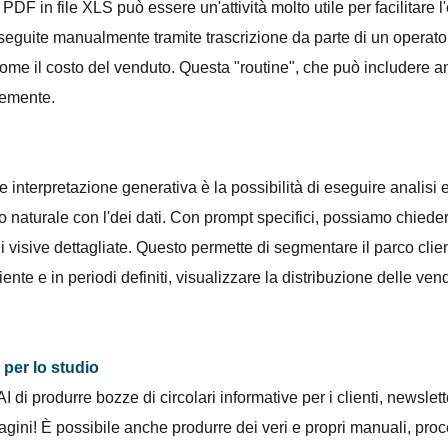
F in file XLS può essere un'attività molto utile per facilitare l'el
seguite manualmente tramite trascrizione da parte di un operator
ome il costo del venduto. Questa "routine", che può includere an
memente.
ale interpretazione generativa è la possibilità di eseguire analisi e
 naturale con l'dei dati. Con prompt specifici, possiamo chieder
i visive dettagliate. Questo permette di segmentare il parco client
nte e in periodi definiti, visualizzare la distribuzione delle ven
 per lo studio
di produrre bozze di circolari informative per i clienti, newsletter
gini! È possibile anche produrre dei veri e propri manuali, proce