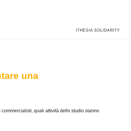
a artificiale nello
ITHESIA SOLIDARITY
ontare una
ommercialisti, quali attività dello studio stanno