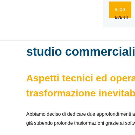
BLOG
EVENTI
Quali impatti ed amb
studio commercial
Aspetti tecnici ed opera
trasformazione inevitab
Abbiamo deciso di dedicare due approfondimenti ad u
già subendo profonde trasformazioni grazie ai softw