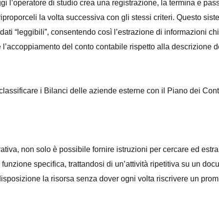
 l’operatore di studio crea una registrazione, la termina e pas
riproporceli la volta successiva con gli stessi criteri. Questo s
 dati “leggibili”, consentendo così l’estrazione di informazioni c
l’accoppiamento del conto contabile rispetto alla descrizione del
riclassificare i Bilanci delle aziende esterne con il Piano dei Con
erativa, non solo è possibile fornire istruzioni per cercare ed e
unzione specifica, trattandosi di un’attività ripetitiva su un d
sposizione la risorsa senza dover ogni volta riscrivere un prom