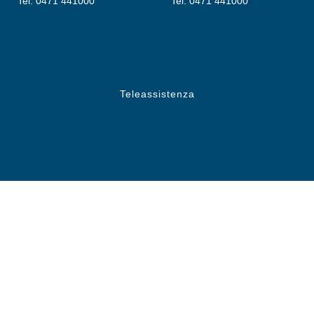
Tel. 0471 441000
Tel. 0471 441000
Teleassistenza