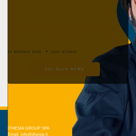
Oltre la contabilità operativa con Ago
Next
25 MAGGIO 2026
CASI STUDIO
VAI ALLA NEWS
ITHESIA GROUP SPA
Email: info@ithesia.it