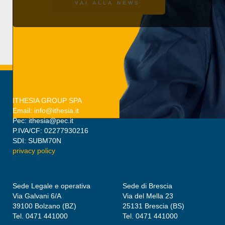
VAI ALLA NEWS
ITHESIA GROUP SPA
Email: info@ithesia.it
Pec: ithesia@pec.it
P.IVA/CF: 02277930216
SDI: SUBM70N
privacy policy
Sede Legale e operativa
Sede di Brescia
Via Galvani 6/A
Via del Mella 23
39100 Bolzano (BZ)
25131 Brescia (BS)
Tel. 0471 441000
Tel. 0471 441000